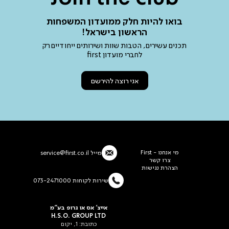
בואו להיות חלק ממועדון המשפחות
הראשון בישראל!
תכנים עשירים, הטבות שוות ושירותים ייחודיים רק
לחברי מועדון first
אני רוצה להירשם
מי אנחנו - First
מייל
service@first.co.il
צרו קשר
הצהרת נגישות
שירות לקוחות 073-2471000
אייצ' אס או גרופ בע"מ
H.S.O. GROUP LTD
כתובת: 1, יקום