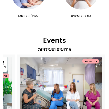
כתבות וטיפים
פעילויות ותוכן
Events
אירועים ופעילויות
כנס אונליין
13
AUG
nline