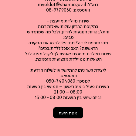
דוא"ל:
myoldot@shamir.gov.il
וואטסאפ: 08-9779030
שירות מיילדת מייעצת -
בתקופת ההריון עולות שאלות רבות
והתלבטויות הנוגעות להריון, ולכל מה שמתרחש
סביבו.
מהי תוכנית לידה? מתי עלי לבצע את הסקירה
הראשונה? האם אוכל ללדת במים?
שירות מיילדת מייעצת יאפשר לך לקבל מענה לכל
השאלות ממיילדת מקצועית מוסמכת.
ליצירת קשר ניתן להתקשר או לשלוח הודעת
וואטסאפ:
למספר: 050-7404060
השירות פעיל בימים ראשון – חמישי בין השעות
08:00 – 21:00
וביום שישי בין השעות 08:00 - 13:00
מפת הגעה