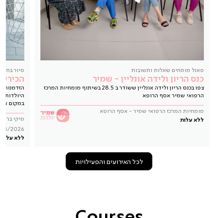
פאנל מומחים שאלות ותשובות
סיור בחדר 
כנס הריון ולידה אונליין - שמיר
הכירי 
צפו בכנס הריון ולידה אונליין ששודר ב 28.5 בשיתוף מומחיות המרכז
הזדמנות ל
הרפואי שמיר אסף הרופא
היולדות ו
במקום אחד
מומחיות המרכז הרפואי שמיר - אסף הרופא
מיקי ברנע
ללא עלות
/08/2026
ללא עלות
לכל האירועים והפעילויות
Courses