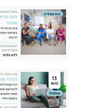
פאנל מומחים
כנס אונליין
כנס הריון
שמיר
בשיתוף מומחי
הרופא
מומחיות המרכ
אסף הרופא
ללא עלות
סיור בחדר לי
13
הכירי את
AUG
הזדמנות לראו
להתרשם ממחל
Online
מענה מקצועי
במקום אחד.
מיקי ברנע, מ