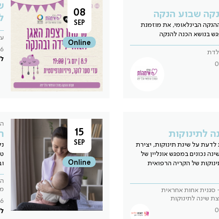
ש
08
נקה שבוע הנקה
ל
SEP
הנקה הבינלאומי, את מוזמנת
ש בנושא הכנה להנקה
עד
Online
6
ילדת
לל
0
הכ
15
נה לתינוקות
ה
SEP
לדעת על שינת תינוקות, יצירת
נל
ינה נכונים במפגש אונליין של
טי
Online
תינוקות של הקריה הרפואית
וב
הד
מ
- סגנית אחות אחראית
עצת שינה לתינוקות
6
0
לל