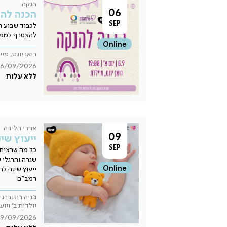
הנקה
06
הכנה לה
SEP
לכבוד שבוע ה
להצטרף למפג
Online
רואן יונס, מי
6/09/2026
ללא עלות
אחרי הלידה
09
ייעוץ שי
SEP
כל מה שרצית 
שגרה והרגלי ש
Online
ייעוץ שינה ל
רמב"ם
ג'ניה רוזנברג
יולדות ב' ויו
9/09/2026