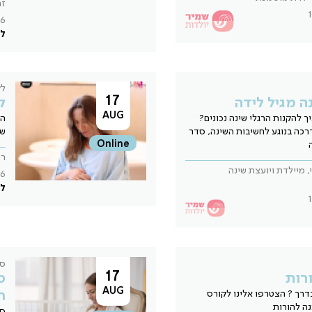
זה
6
לל
לק
17
נה מגיל לידה
ק
AUG
ך להקנות הרגלי שינה נכונים?
המ
רכה בנוגע לחשיבות השינה, סדר
שב
Online
רו
, מיילדת ויועצת שינה
6
לל
סי
17
רות
ס
AUG
ח
בדרך ? הצטרפו אלינו לקורס
ה להורות
סי