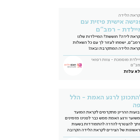
ראת הלידה
גישה אישית פיזית עם
יילדת - רמב"ם
ראת לידה? חוששת? המיילדות שלנו
מב"ם, ישמחו לעזור לך עם כל השאלות
ראת הלידה המתקרבת ובאה!
ילדת מוסמכת - צוות רפואי
מב"ם
א עלות
התכונן לרגע האמת - הלל
פה
ועות ההריון מתקדמים לקראת המועד
שוער ורגע האמת ממש כבר לפנינו מזמינים
תך להצטרף להדרה להתמודדות בשעות
אשונות של הצירים לקראת הלידה הקרובה