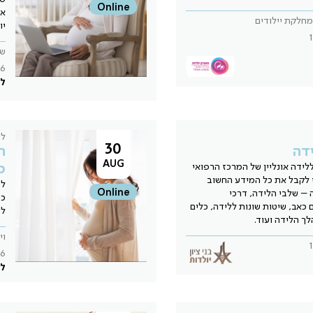
Online
אמ
מחלקת יילודים
יו
שר
6
לל
לי
30
דה
ה
AUG
מ
לידה אונליין של המרכז הרפואי
לי לקבל את כל המידע החשוב
לי
Online
– שלבי הלידה, דרכי
כז
כאב, שיטות שונות ללידה, כלים
לע
ך הלידה ועוד.
וי
6
לל