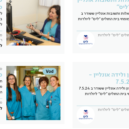
ליס"
מ
לות ותשובות אונליין ששודר ב
לק
ף מומחי בית החולים "ליס" ליולדות
בר
לק
ולים "ליס" ליולדות
מי
ר
לל
סי
Vod
 ולידה אונליין -
ס
חו
מק
צפו בכנס הריון ולידה אונליין ששודר ב 7.5.24
הק
 בית החולים "ליס" ליולדות
מי
לל
ולים "ליס" ליולדות