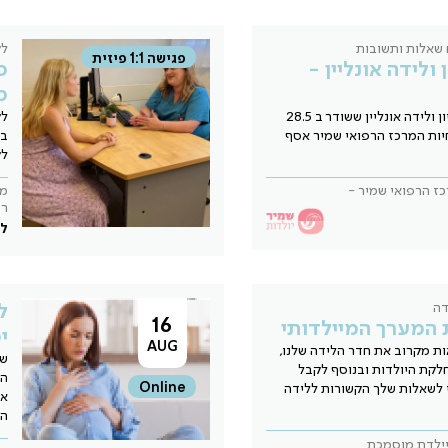
 שאלות ותשובות
לק
פגישה 1:1 פיזית
 ולידה אונליין -
פ
מ
צפו בכנס הריון ולידה אונליין ששודר ב 28.5
לק
ות המרכז הרפואי שמיר אסף
בר
לק
ז הרפואי שמיר -
מי
ר
לל
דה
ל
16
 המערך המיילדותי
י
AUG
ת מקרוב את חדר הלידה שלנו,
שב
קת היולדות ובנוסף לקבל
המ
Online
 לשאלות שלך הקשורות ללידה
או
הר
יילדת מוסמכת