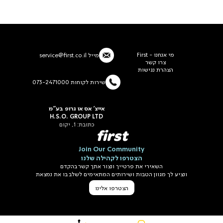
מי אנחנו - First
מייל
service@first.co.il
צרו קשר
הצהרת נגישות
שירות לקוחות 073-2471000
אייצ' אס או גרופ בע"מ
H.S.O. GROUP LTD
כתובת: 1, יקום
first
Join Our Community
הצטרפו לקהילה שלנו
השאירי את פרטייך ונצור אתך קשר בהקדם
ונציע לך מגוון הטבות ושירותים המתאימים לשלב בו את נמצאת
הצטרפו אלינו