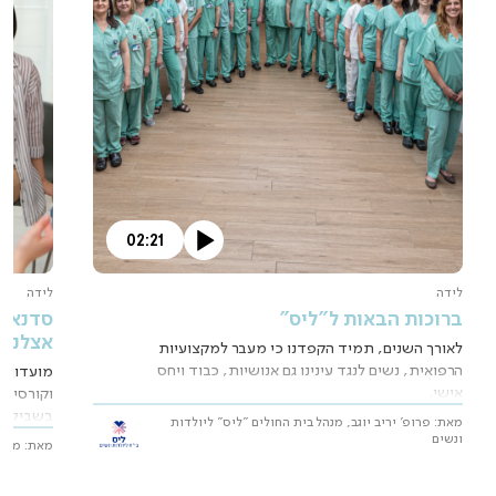
02:21
לידה
לידה
ברוכות הבאות ל"ליס"
סדנאות
אצלנו 
לאורך השנים, תמיד הקפדנו כי מעבר למקצועיות
הרפואית, נשים לנגד עינינו גם אנושיות, כבוד ויחס
מועדון "
אישי.
וקורסים 
בשבילך!
מאת: פרופ' יריב יוגב, מנהל בית החולים "ליס" ליולדות
ונשים
מאת: מועד