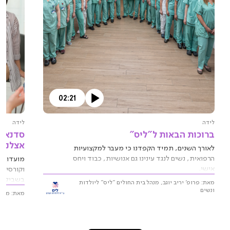
02:21
לידה
לידה
ברוכות הבאות ל"ליס"
סדנאות
אצלנו 
לאורך השנים, תמיד הקפדנו כי מעבר למקצועיות
הרפואית, נשים לנגד עינינו גם אנושיות, כבוד ויחס
מועדון "
אישי.
וקורסים 
בשבילך!
מאת: פרופ' יריב יוגב, מנהל בית החולים "ליס" ליולדות
ונשים
מאת: מועד