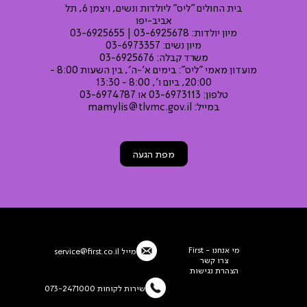
בית החולים "ליס" ליולדות ונשים, ויצמן‬ 6, תל
אביב-יפו
מיון יולדות: 03-6925678 | 03-6925655
מיון נשים: 03-6973357
משרד קבלה: 03-6925676
מועדון מאמי "ליס": בימים א'-ה', בין השעות 8:00 -
20:00, ביום ו', 8:00 - 13:30
טלפון: 03-6973113 או 03-6974787
במייל:
mamylis@tlvmc.gov.il
מפת הגעה
מי אנחנו - First
מייל
service@first.co.il
צרו קשר
הצהרת נגישות
שירות לקוחות 073-2471000