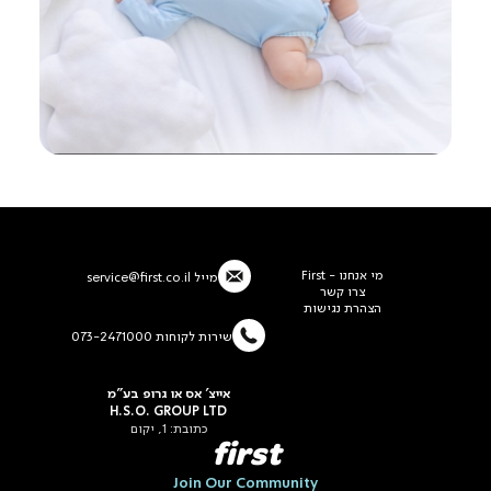
מי אנחנו - First
מייל
service@first.co.il
צרו קשר
הצהרת נגישות
שירות לקוחות 073-2471000
אייצ' אס או גרופ בע"מ
H.S.O. GROUP LTD
כתובת: 1, יקום
first
Join Our Community