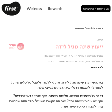
Wellness
Rewards
הצטרפות / התחברות
‹ חזרו לEvents נוספים
שינה
ייעוץ שינה מגיל לידה
מועד האירוע 17/08/2026, שעה: 11:00
Online
אביטל ישראלי, מיילדת ויועצת שינה מוסמכת
ללא עלות
במפגש ייעוץ שינה מגיל לידה, תוכלי ללמוד ולקבל סל כלים שיוכל
לעזור לך להקנות הרגלי שינה נכונים לבייבי שלך.
נדבר על חשיבות השינה, חלונות השינה, איך ומתי כדאי להרדים?
איך נמנעים מעייפות יתר? ומה הם הקשרי השינה? סדר היום שהבייבי
צריך לעבור? טקס השינה ועוד.