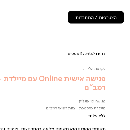
הצטרפות / התחברות
‹ חזרו לEvents נוספים
לקראת הלידה
פגישה אישית Online עם מיילדת 
רמב"ם
פגישה 1:1 אונליין
מיילדת מוסמכת - צוות רפואי רמב"ם
ללא עלות
תקופת ההיריון היא תקופה מלאה בהתרגשות, ציפייה וגם