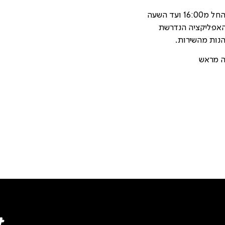
פגישות הOnline מתקיימות מדי שלישי, בשעות אחה"צ החל מ16:00 ועד השעה
ZO". יש לשים לב שהאפליקציה הנדרשת
נות מהשירות.
ה מראש
t