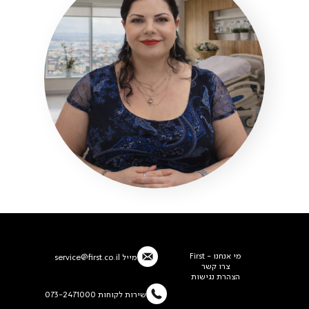
מי אנחנו - First
מייל
service@first.co.il
צרו קשר
הצהרת נגישות
שירות לקוחות 073-2471000