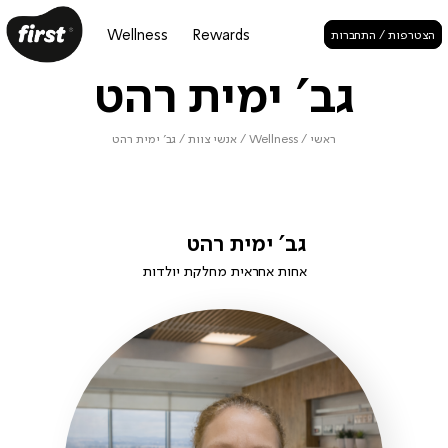
Wellness
Rewards
הצטרפות / התחברות
גב' ימית רהט
ראשי
/
Wellness
/
אנשי צוות
/
גב' ימית רהט
גב' ימית רהט
אחות אחראית מחלקת יולדות