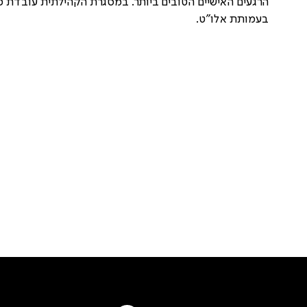
הרגעים האישיים הטובים ביותר. במסגרת הקהילתית עובדת כא
בעמותת אלו"ט.