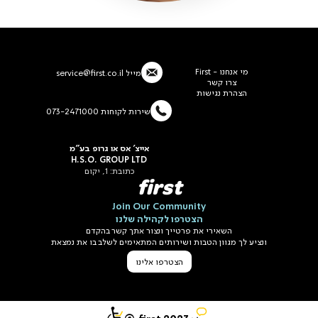
מי אנחנו - First
מייל
service@first.co.il
צרו קשר
הצהרת נגישות
שירות לקוחות 073-2471000
אייצ' אס או גרופ בע"מ
H.S.O. GROUP LTD
כתובת: 1, יקום
first
Join Our Community
הצטרפו לקהילה שלנו
השאירי את פרטייך ונצור אתך קשר בהקדם
ונציע לך מגוון הטבות ושירותים המתאימים לשלב בו את נמצאת
הצטרפו אלינו