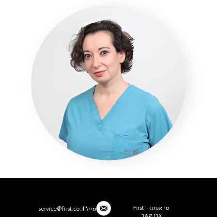
מי אנחנו - First
מייל
service@first.co.il
צרו קשר