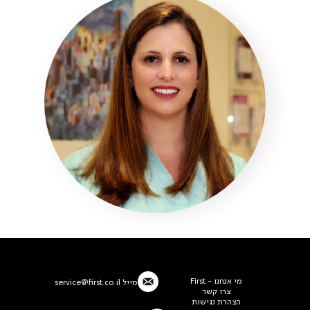
מי אנחנו - First
מייל
service@first.co.il
צרו קשר
הצהרת נגישות