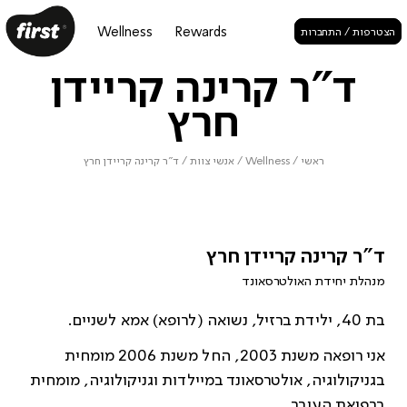
Wellness
Rewards
הצטרפות / התחברות
ד"ר קרינה קריידן
חרץ
ראשי
/
Wellness
/
אנשי צוות
/
ד"ר קרינה קריידן חרץ
ד"ר קרינה קריידן חרץ
מנהלת יחידת האולטרסאונד
בת 40, ילידת ברזיל, נשואה (לרופא) אמא לשניים.
אני רופאה משנת 2003, החל משנת 2006 מומחית
בגניקולוגיה, אולטרסאונד במיילדות וגניקולוגיה, מומחית
ברפואת העובר.