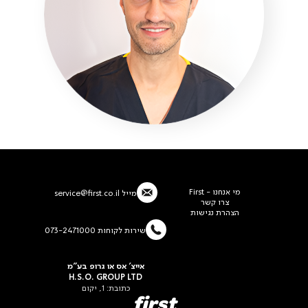
מי אנחנו - First
מייל
service@first.co.il
צרו קשר
הצהרת נגישות
שירות לקוחות 073-2471000
אייצ' אס או גרופ בע"מ
H.S.O. GROUP LTD
כתובת: 1, יקום
first