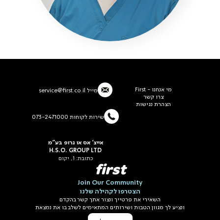
מי אנחנו - First
מייל
service@first.co.il
צרו קשר
הצהרת נגישות
שירות לקוחות 073-2471000
אייצ' אס או גרופ בע"מ
H.S.O. GROUP LTD
כתובת: 1, יקום
first
Join Our Community
הצטרפו לקהילה שלנו
השאירי את פרטייך ונצור אתך קשר בהקדם
ונציע לך מגוון הטבות ושירותים המתאימים לשלב בו את נמצאת