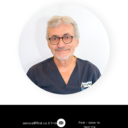
מי אנחנו - First
מייל
service@first.co.il
צרו קשר