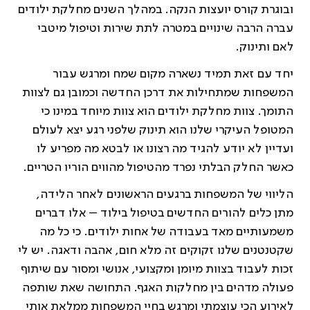
ובוגרת קורס יועצות הנקה. במהלך השנים מחלקת ילודים
עברה הרבה שינויים במטרה לתת שירות וטיפול מיטבי
לאם ותינוק.
יחד עם זאת תמיד נשארה מקום שמח ומרגש עבור
המשפחות שמתחילות את דרכן החדשה וכמובן גם לצוות
התומך. צוות מחלקת ילודים הוא צוות מיוחד במינו כי
המטופל העיקרי שלנו הוא תינוק שלפני רגע יצא לעולם
ועדיין לא יודע להגיד מה רצונו או לבטא מה מפריע לו
כאשר החלק הבלתי נפרד מהטיפול מהווים הוריו הטריים.
הליווי של המשפחות ברגעים הראשונים לאחר הלידה,
מתן כלים להורים החדשים בטיפול בילוד – אלו דברים
משמעותיים מאד בעבודה של אחות ילודים. כי כל מה
שקטנטנים שלנו זקוקים זה מלא חום, אהבה ודאגה. יש לי
זכות לעבוד בצוות מיומן ומקצועי, אנושי ומסור עם שיתוף
פעולה מדהים בין מחלקות האגף. התחושה שאת שותפה
לאירוע הכי עוצמתי ומרגש בחיי המשפחות ממלאת אותי