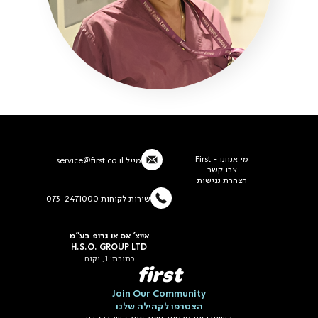
מי אנחנו - First
מייל
service@first.co.il
צרו קשר
הצהרת נגישות
שירות לקוחות 073-2471000
אייצ' אס או גרופ בע"מ
H.S.O. GROUP LTD
כתובת: 1, יקום
first
Join Our Community
הצטרפו לקהילה שלנו
השאירי את פרטייך ונצור אתך קשר בהקדם