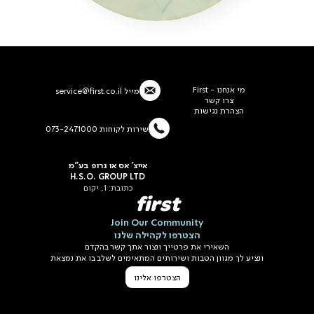
מי אנחנו - First
מייל
service@first.co.il
צרו קשר
הצהרת נגישות
שירות לקוחות 073-2471000
אייצ' אס או גרופ בע"מ
H.S.O. GROUP LTD
כתובת: 1, יקום
first
Join Our Community
הצטרפו לקהילה שלנו
השאירי את פרטייך ונצור אתך קשר בהקדם
ונציע לך מגוון הטבות ושירותים המתאימים לשלב בו את נמצאת
הצטרפו אלינו