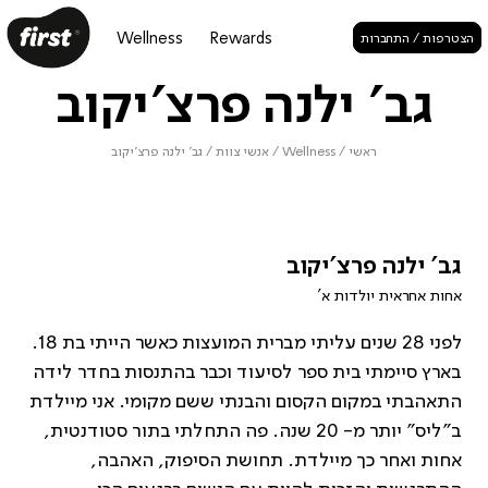
Wellness
Rewards
הצטרפות / התחברות
גב' ילנה פרצ'יקוב
ראשי
/
Wellness
/
אנשי צוות
/
גב' ילנה פרצ'יקוב
גב' ילנה פרצ'יקוב
אחות אחראית יולדות א'
לפני 28 שנים עליתי מברית המועצות כאשר הייתי בת 18.
בארץ סיימתי בית ספר לסיעוד וכבר בהתנסות בחדר לידה
התאהבתי במקום הקסום והבנתי ששם מקומי. אני מיילדת
ב”ליס” יותר מ- 20 שנה. פה התחלתי בתור סטודנטית,
אחות ואחר כך מיילדת. תחושת הסיפוק, האהבה,