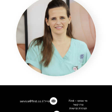
מי אנחנו - First
מייל
service@first.co.il
צרו קשר
הצהרת נגישות