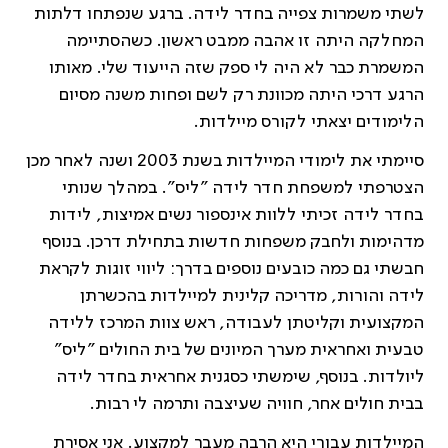
לשתי משמרות צפייה בחדר לידה. ברגע שנפתחו דלתות
המחלקה היתה זו אהבה ממבט ראשון. כשהסתיימה
המשמרת כבר לא היה לי ספק שזה הייעוד שלי. מאותו
הרגע דרכי היתה מכוונת רק לשם ופחות משנה מסיום
הלימודים יצאתי לקורס מיילדות.
סיימתי את לימודי המיילדות בשנת 2003 ושנה לאחר מכן
הצטרפתי למשפחת חדר לידה "ליס". במהלך שנותי
בחדר לידה זכיתי ללוות אינספור נשים אמיצות, לידות
מדהימות ולחבק משפחות חדשות בתחילת דרכן. בנוסף
חבשתי גם כמה כובעים נוספים בדרך: ליווי זוגות לקראת
לידה והורות, מדריכה קלינית למיילדות בהכשרתן
המקצועית וקליטתן לעבודה, ראש צוות המרכז ללידה
טבעית ואחראית מערך המיונים של בית החולים "ליס"
ליולדות. בנוסף, שימשתי כסגנית אחראית בחדר לידה
בבית חולים אחר, חוויה שעיצבה ותרמה לי רבות.
המיילדות עבורי היא הרבה מעבר למקצוע. אני אסירת